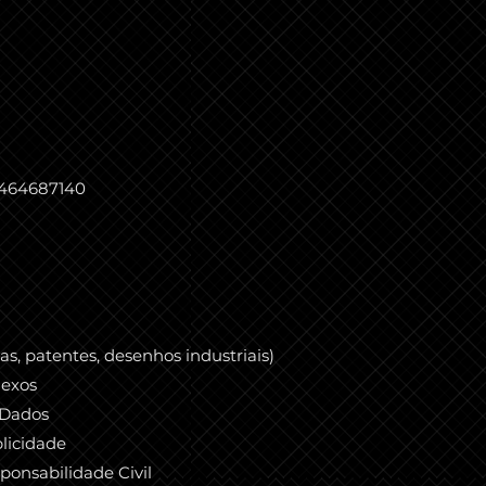
43464687140
s, patentes, desenhos industriais)
nexos
 Dados
licidade
ponsabilidade Civil