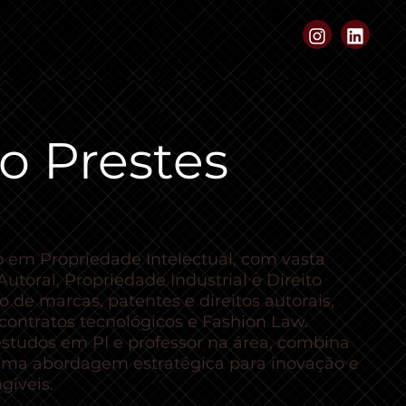
no Prestes
 em Propriedade Intelectual, com vasta
utoral, Propriedade Industrial e Direito
o de marcas, patentes e direitos autorais,
contratos tecnológicos e Fashion Law.
tudos em PI e professor na área, combina
uma abordagem estratégica para inovação e
gíveis.