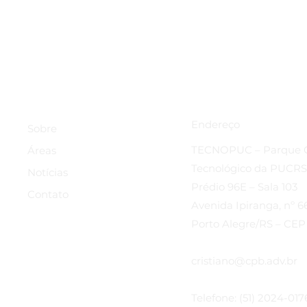
Endereço
Sobre
TECNOPUC – Parque Ci
Áreas
Tecnológico da PUCRS
Notícias
Prédio 96E – Sala 103
Contato
Avenida Ipiranga, nº 6
Porto Alegre/RS – CEP
cristiano@cpb.adv.br
Telefone: (51) 2024-017