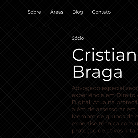
Sobre
Áreas
Blog
Contato
Sócio
Cristia
Braga
Advogado especializado
experiência em Direito A
Digital. Atua na proteçã
além de assessorar em 
Membro de grupos de es
expertise técnica com 
proteção de ativos intan