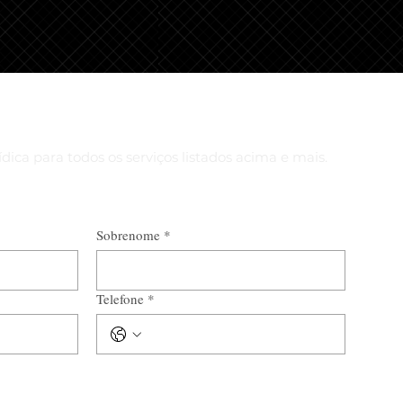
dica para todos os serviços listados acima e mais.
Sobrenome
*
Telefone
*
*