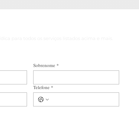
dica para todos os serviços listados acima e mais.
Sobrenome
*
Telefone
*
*