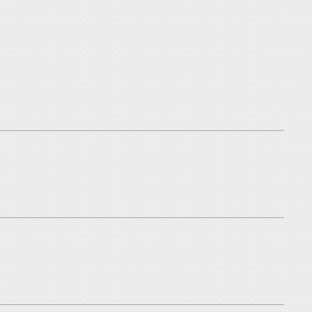
esso e riscos concorrenciais. Essa análise é
ite avaliar rapidamente o risco e agir
iza a empresa em operações societárias ou de