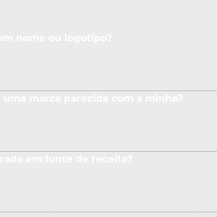
 um nome ou logotipo?
no INPI e em outras fontes de risco, avaliando chances de suc
ar uma marca parecida com a minha?
ial de nulidade ou abstenção de uso. Nossa experiência perm
rada em fonte de receita?
as e contratos de co-branding. Também é um ativo que valor
ara isso.