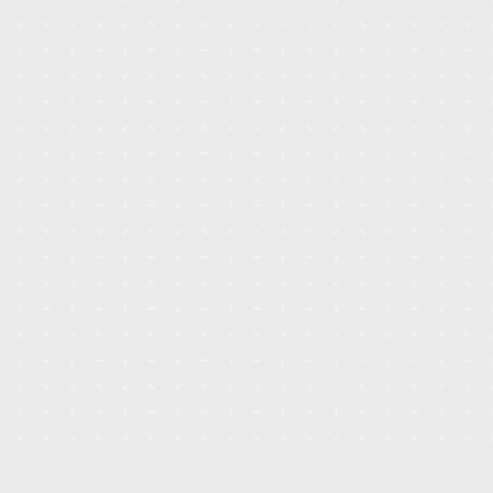
INPI. Trabalhamos com uma v
protegendo sua identidade e
Combinamos mais de uma dé
conhecimento profundo das 
nacional e internacional.
Soluções oferecidas:
- Busca de anterioridade e vi
- Registro nacional e interna
- Acompanhamento processu
- Contratos de licenciamento
- Estratégias de monetizaçã