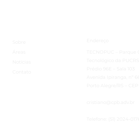
Endereço
Sobre
TECNOPUC – Parque Ci
Áreas
Tecnológico da PUCRS
Notícias
Prédio 96E – Sala 103
Contato
Avenida Ipiranga, nº 6
Porto Alegre/RS – CEP
cristiano@cpb.adv.br
Telefone: (51) 2024-017