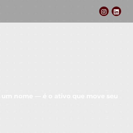
ó um nome — é o ativo que move seu
que um nome ou logotipo. Ela representa valor,
mercado. Nossa atuação vai além do mero depósito no