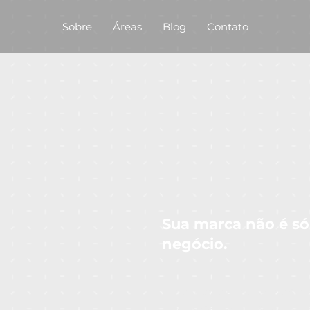
Sobre
Áreas
Blog
Contato
Sua marca não é s
negócio.
Uma marca é muito mais do 
reputação e conexão com o 