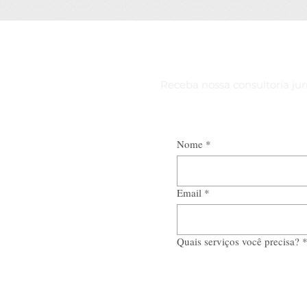
Receba nossa consultoria jurí
Nome
*
Email
*
Quais serviços você precisa?