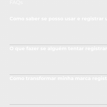
FAQs
Como saber se posso usar e registrar
Fazemos uma análise jurídica e estratégica, com busca 
fundamental para evitar perdas futuras e litígios.
O que fazer se alguém tentar registr
Entramos com oposição e, se necessário, com ação judic
preventivamente ou reativamente com efetividade.
Como transformar minha marca regist
A marca pode ser licenciada ou explorada via franqui
investimento. Fornecemos toda a estrutura contratual p