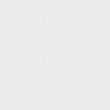
isão estratégica da marca como ativo empresarial,
 potencializando sua monetização.
cada de experiência em gestão de marcas com
regras da concorrência e das exigências do mercado
abilidade jurídica
cional
al no INPI
, cessão, franquia e outros
o da marca